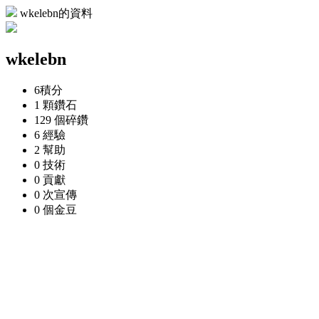
wkelebn的資料
wkelebn
6
積分
1 顆
鑽石
129 個
碎鑽
6
經驗
2
幫助
0
技術
0
貢獻
0 次
宣傳
0 個
金豆