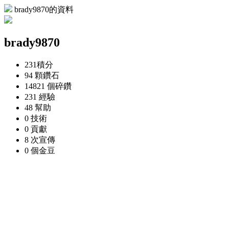
brady9870的資料
brady9870
231
積分
94 顆
鑽石
14821 個
碎鑽
231
經驗
48
幫助
0
技術
0
貢獻
8 次
宣傳
0 個
金豆