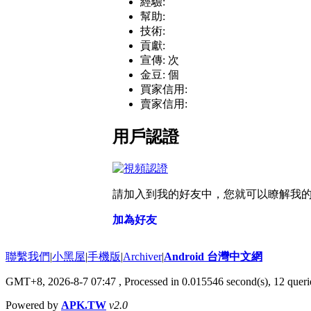
經驗:
幫助:
技術:
貢獻:
宣傳: 次
金豆: 個
買家信用:
賣家信用:
用戶認證
請加入到我的好友中，您就可以瞭解我
加為好友
聯繫我們
|
小黑屋
|
手機版
|
Archiver
|
Android 台灣中文網
GMT+8, 2026-8-7 07:47
, Processed in 0.015546 second(s), 12 que
Powered by
APK.TW
v2.0