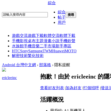
綜合
綜合
搜尋
帖子
用戶
遊戲交流
遊戲下載
軟體交流
軟體下載
手機影視
桌布主題
漫畫小說
手機鈴聲
水族館
手機音樂
二手市場
新手專區
HTC
Sony
Samsung
TWM
Huawei
MOTO
解密技術
繁化技術
Android 台灣中文網
›
部落格
›
隱私提醒
抱歉！由於 ericleein
ericleeinc
查看好友列表
|
加為好友
|
打個招呼
|
發送
活躍概況
用戶組:
A1 新機器人