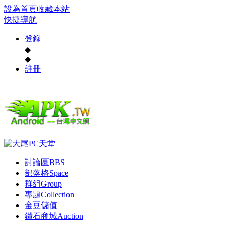
設為首頁
收藏本站
快捷導航
登錄
◆
◆
註冊
討論區
BBS
部落格
Space
群組
Group
專題
Collection
金豆儲值
鑽石商城
Auction