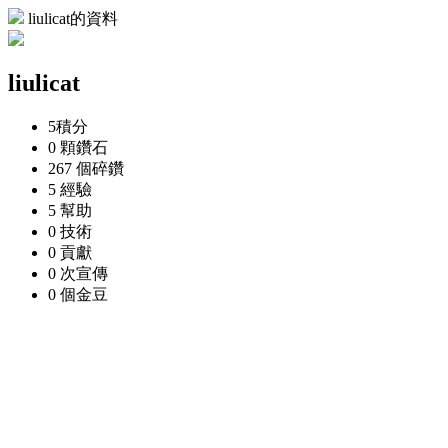
liulicat的資料
liulicat
5
積分
0 顆
鑽石
267 個
碎鑽
5
經驗
5
幫助
0
技術
0
貢獻
0 次
宣傳
0 個
金豆