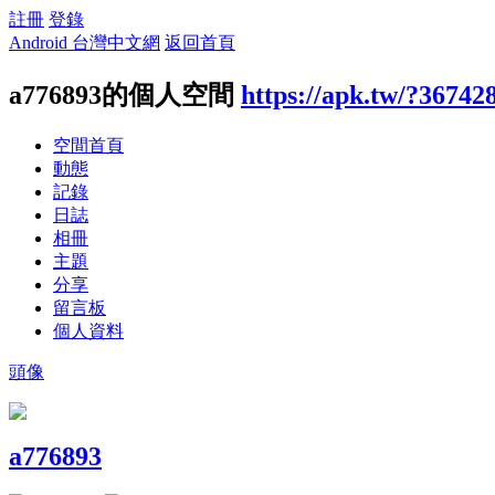
註冊
登錄
Android 台灣中文網
返回首頁
a776893的個人空間
https://apk.tw/?36742
空間首頁
動態
記錄
日誌
相冊
主題
分享
留言板
個人資料
頭像
a776893