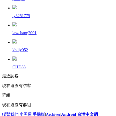
ty3251775
lawchang2001
kbilly952
CHD88
最近訪客
現在還沒有訪客
群組
現在還沒有群組
聯繫我們
|
小黑屋
|
手機版
|
Archiver
|
Android 台灣中文網