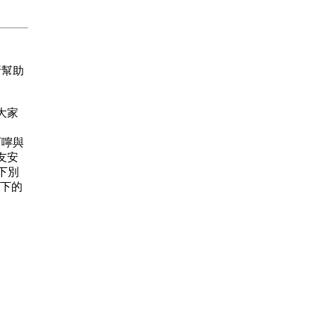
所幫助
給大家
的叮嚀與
友安
下別
閣下的