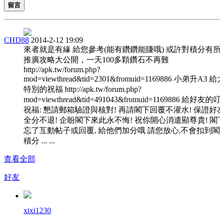
留言
CHD88
2014-2-12 19:09
來者就是有緣 給您參考(能有鑽鑽能賺哦) 或許對積分有
推廣攻略大公開，一天100多顆鑽石不再難
http://apk.tw/forum.php?
mod=viewthread&tid=2301&fromuid=1169886 小弟升A3 
特別的祝福 http://apk.tw/forum.php?
mod=viewthread&tid=491043&fromuid=1169886 給好友
祝福: 懇請郵箱驗證與核對! 再請閣下回覆不灌水! 保證好
全分不退! 企盼閣下來此永不悔! 祝你開心消遣顯尊貴! 閣
忘了互動帖子或回覆, 給他們加分哦 請您放心,不會扣到
積分 ... ...
查看全部
好友
xixi1230