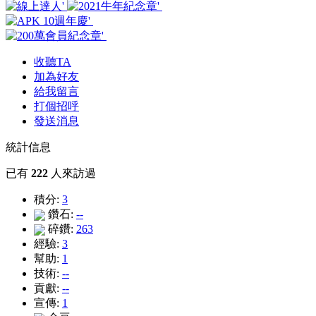
收聽TA
加為好友
給我留言
打個招呼
發送消息
統計信息
已有
222
人來訪過
積分:
3
鑽石:
--
碎鑽:
263
經驗:
3
幫助:
1
技術:
--
貢獻:
--
宣傳:
1