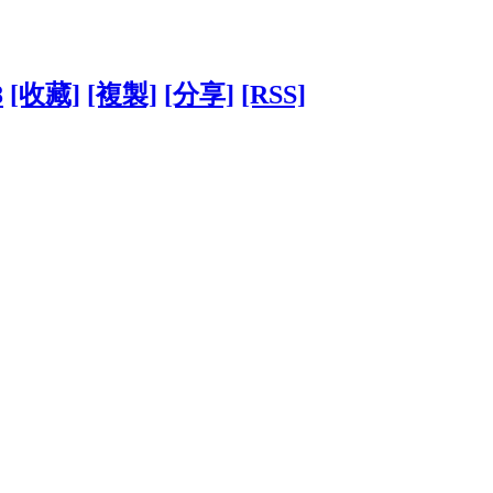
8
[收藏]
[複製]
[分享]
[RSS]