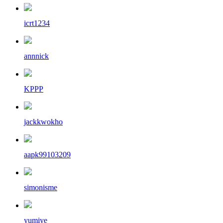
icrt1234
annnick
KPPP
jackkwokho
aapk99103209
simonisme
yumiye