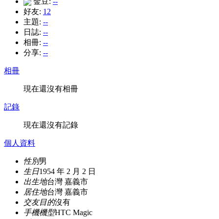
金豆:
--
好友:
12
主題:
--
日誌:
--
相冊:
--
分享:
--
相冊
現在還沒有相冊
記錄
現在還沒有記錄
個人資料
性別
男
生日
1954 年 2 月 2 日
出生地
台灣 嘉義市
居住地
台灣 嘉義市
交友目的
沒有
手機機型
HTC Magic