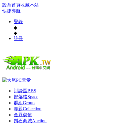
設為首頁
收藏本站
快捷導航
登錄
◆
◆
註冊
討論區
BBS
部落格
Space
群組
Group
專題
Collection
金豆儲值
鑽石商城
Auction