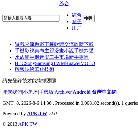
綜合
綜合
搜尋
帖子
用戶
遊戲交流
遊戲下載
軟體交流
軟體下載
手機影視
桌布主題
漫畫小說
手機鈴聲
水族館
手機音樂
二手市場
新手專區
HTC
Sony
Samsung
TWM
Huawei
MOTO
解密技術
繁化技術
請先登錄後才能繼續瀏覽
聯繫我們
|
小黑屋
|
手機版
|
Archiver
|
Android 台灣中文網
GMT+8, 2026-8-6 14:36
, Processed in 0.008102 second(s), 1 quer
Powered by
APK.TW
v2.0
© 2013
APK.TW