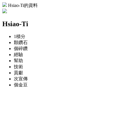
Hsiao-Ti的資料
Hsiao-Ti
1
積分
顆
鑽石
個
碎鑽
經驗
幫助
技術
貢獻
次
宣傳
個
金豆