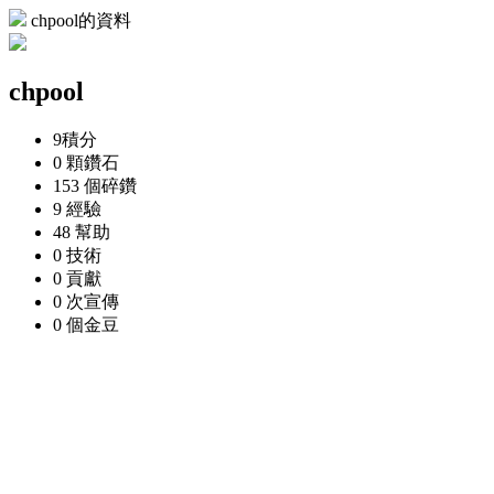
chpool的資料
chpool
9
積分
0 顆
鑽石
153 個
碎鑽
9
經驗
48
幫助
0
技術
0
貢獻
0 次
宣傳
0 個
金豆