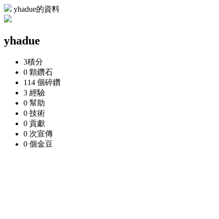
yhadue的資料
yhadue
3
積分
0 顆
鑽石
114 個
碎鑽
3
經驗
0
幫助
0
技術
0
貢獻
0 次
宣傳
0 個
金豆