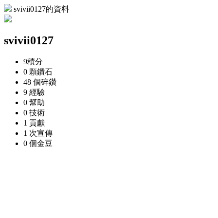
svivii0127的資料
svivii0127
9
積分
0 顆
鑽石
48 個
碎鑽
9
經驗
0
幫助
0
技術
1
貢獻
1 次
宣傳
0 個
金豆