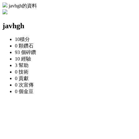
javhgh的資料
javhgh
10
積分
0 顆
鑽石
93 個
碎鑽
10
經驗
3
幫助
0
技術
0
貢獻
0 次
宣傳
0 個
金豆