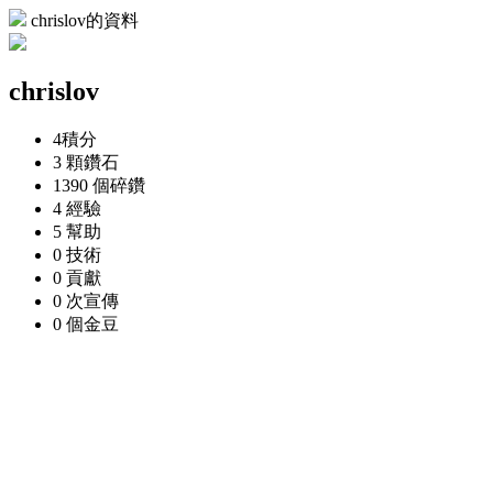
chrislov的資料
chrislov
4
積分
3 顆
鑽石
1390 個
碎鑽
4
經驗
5
幫助
0
技術
0
貢獻
0 次
宣傳
0 個
金豆