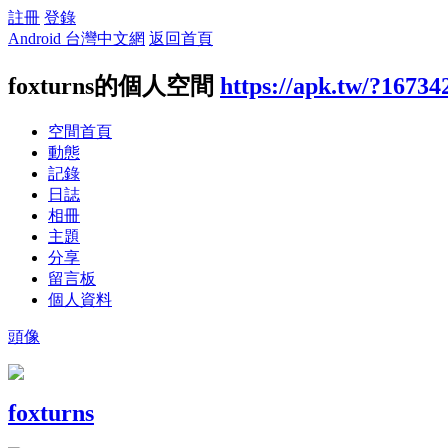
註冊
登錄
Android 台灣中文網
返回首頁
foxturns的個人空間
https://apk.tw/?16734
空間首頁
動態
記錄
日誌
相冊
主題
分享
留言板
個人資料
頭像
foxturns