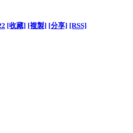
22
[收藏]
[複製]
[分享]
[RSS]