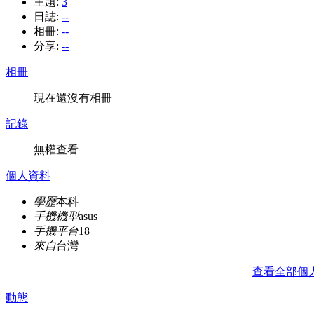
主題:
3
日誌:
--
相冊:
--
分享:
--
相冊
現在還沒有相冊
記錄
無權查看
個人資料
學歷
本科
手機機型
asus
手機平台
18
來自
台灣
查看全部個
動態