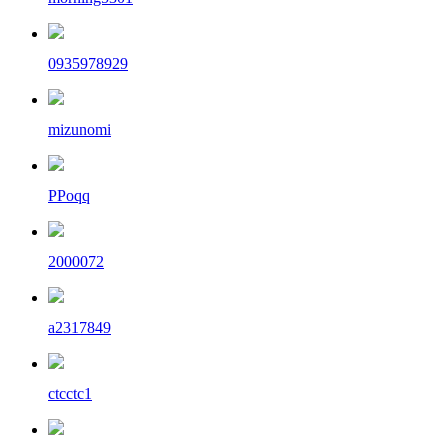
0935978929
mizunomi
PPoqq
2000072
a2317849
ctcctc1