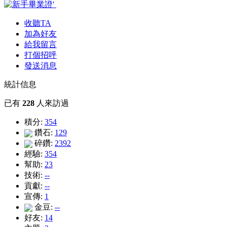
收聽TA
加為好友
給我留言
打個招呼
發送消息
統計信息
已有
228
人來訪過
積分:
354
鑽石:
129
碎鑽:
2392
經驗:
354
幫助:
23
技術:
--
貢獻:
--
宣傳:
1
金豆:
--
好友:
14