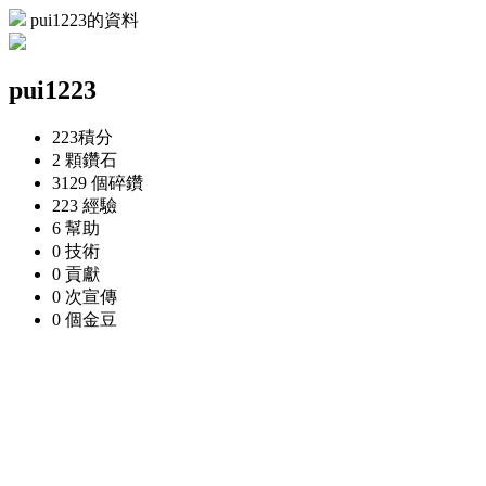
pui1223的資料
pui1223
223
積分
2 顆
鑽石
3129 個
碎鑽
223
經驗
6
幫助
0
技術
0
貢獻
0 次
宣傳
0 個
金豆