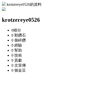
krotzereye0526的資料
krotzereye0526
0
積分
0 顆
鑽石
0 個
碎鑽
0
經驗
0
幫助
0
技術
0
貢獻
0 次
宣傳
0 個
金豆