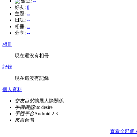
金豆:
--
好友:
8
主題:
--
日誌:
--
相冊:
--
分享:
--
相冊
現在還沒有相冊
記錄
現在還沒有記錄
個人資料
交友目的
擴展人際關係
手機機型
htc desire
手機平台
Android 2.3
來自
台灣
查看全部個