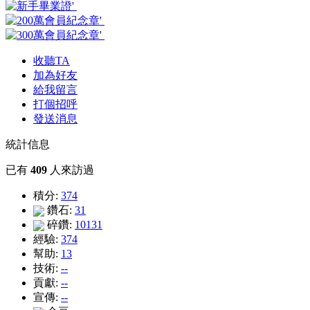
收聽TA
加為好友
給我留言
打個招呼
發送消息
統計信息
已有
409
人來訪過
積分:
374
鑽石:
31
碎鑽:
10131
經驗:
374
幫助:
13
技術:
--
貢獻:
--
宣傳:
--