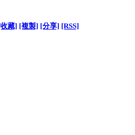
[收藏]
[複製]
[分享]
[RSS]