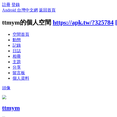
註冊
登錄
Android 台灣中文網
返回首頁
ttmym的個人空間
https://apk.tw/?325784
空間首頁
動態
記錄
日誌
相冊
主題
分享
留言板
個人資料
頭像
ttmym