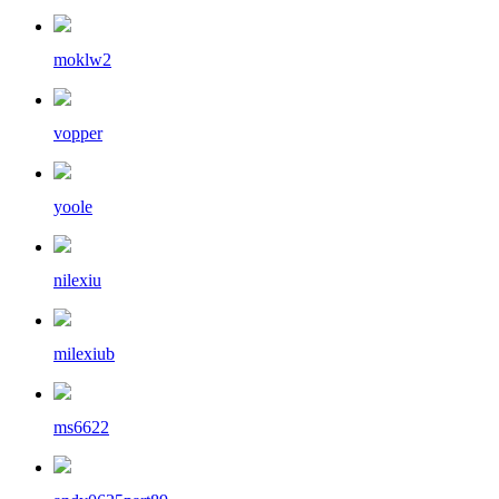
moklw2
vopper
yoole
nilexiu
milexiub
ms6622