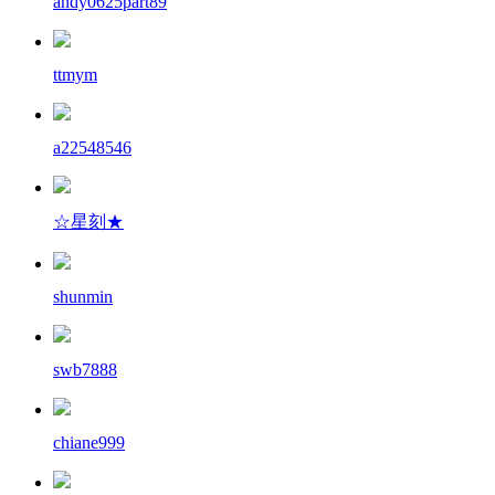
andy0625part89
ttmym
a22548546
☆星刻★
shunmin
swb7888
chiane999