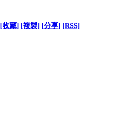
[收藏]
[複製]
[分享]
[RSS]