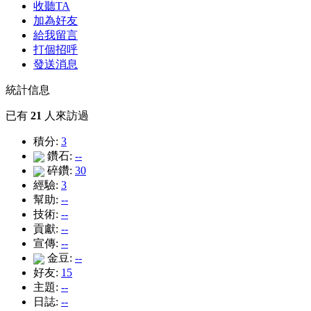
收聽TA
加為好友
給我留言
打個招呼
發送消息
統計信息
已有
21
人來訪過
積分:
3
鑽石:
--
碎鑽:
30
經驗:
3
幫助:
--
技術:
--
貢獻:
--
宣傳:
--
金豆:
--
好友:
15
主題:
--
日誌:
--