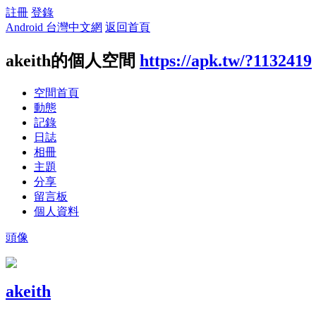
註冊
登錄
Android 台灣中文網
返回首頁
akeith的個人空間
https://apk.tw/?1132419
空間首頁
動態
記錄
日誌
相冊
主題
分享
留言板
個人資料
頭像
akeith