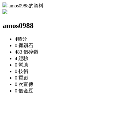
amos0988的資料
amos0988
4
積分
0 顆
鑽石
483 個
碎鑽
4
經驗
0
幫助
0
技術
0
貢獻
0 次
宣傳
0 個
金豆