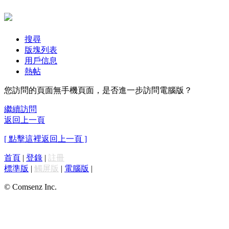
搜尋
版塊列表
用戶信息
熱帖
您訪問的頁面無手機頁面，是否進一步訪問電腦版？
繼續訪問
返回上一頁
[ 點擊這裡返回上一頁 ]
首頁
|
登錄
|
註冊
標準版
|
觸屏版
|
電腦版
|
© Comsenz Inc.