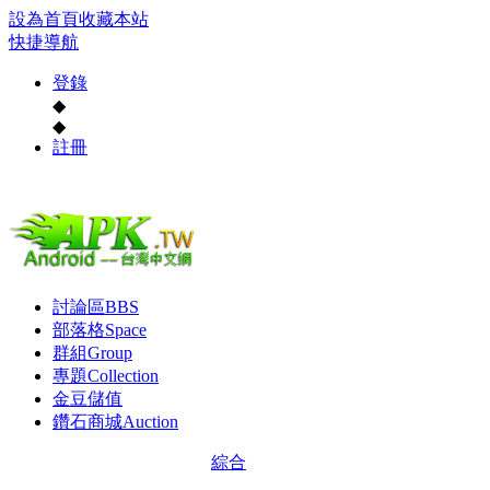
設為首頁
收藏本站
快捷導航
登錄
◆
◆
註冊
討論區
BBS
部落格
Space
群組
Group
專題
Collection
金豆儲值
鑽石商城
Auction
綜合