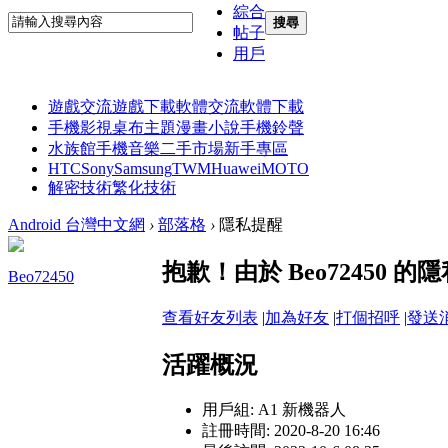
綜合
搜尋
帖子
用戶
遊戲交流
遊戲下載
軟體交流
軟體下載
手機影視
桌布主題
漫畫小說
手機鈴聲
水族館
手機音樂
二手市場
新手專區
HTC
Sony
Samsung
TWM
Huawei
MOTO
解密技術
繁化技術
Android 台灣中文網
›
部落格
›
隱私提醒
抱歉！由於 Beo72450
Beo72450
查看好友列表
|
加為好友
|
打個招呼
|
發送
活躍概況
用戶組:
A1 新機器人
註冊時間: 2020-8-20 16:46