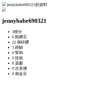
jennybabe690321的資料
jennybabe690321
3
積分
0 顆
鑽石
22 個
碎鑽
3
經驗
0
幫助
0
技術
0
貢獻
0 次
宣傳
0 個
金豆