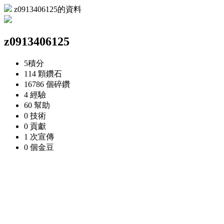
z0913406125的資料
z0913406125
5
積分
114 顆
鑽石
16786 個
碎鑽
4
經驗
60
幫助
0
技術
0
貢獻
1 次
宣傳
0 個
金豆