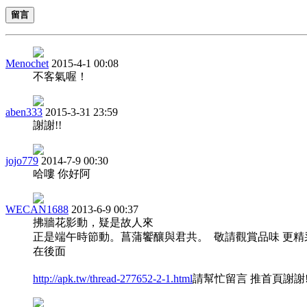
留言
Menochet
2015-4-1 00:08
不客氣喔！
aben333
2015-3-31 23:59
謝謝!!
jojo779
2014-7-9 00:30
哈嘍 你好阿
WECAN1688
2013-6-9 00:37
拂牆花影動，疑是故人來
正是端午時節動。菖蒲饗釀與君共。 敬請觀賞品味 更精
在後面
http://apk.tw/thread-277652-2-1.html
請幫忙留言 推首頁謝謝!