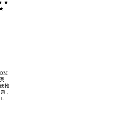
★ ★
★ ★
 ROM
大賽
賽 順便推
問題，
1-