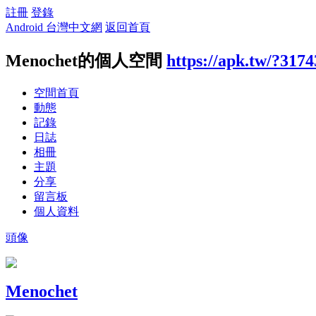
註冊
登錄
Android 台灣中文網
返回首頁
Menochet的個人空間
https://apk.tw/?3174
空間首頁
動態
記錄
日誌
相冊
主題
分享
留言板
個人資料
頭像
Menochet