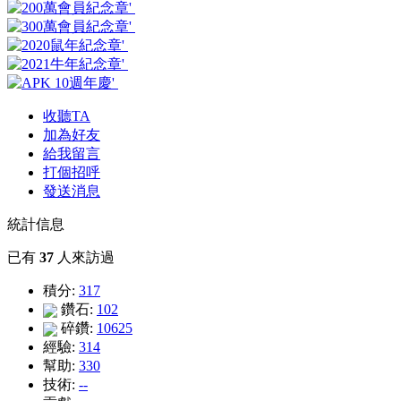
收聽TA
加為好友
給我留言
打個招呼
發送消息
統計信息
已有
37
人來訪過
積分:
317
鑽石:
102
碎鑽:
10625
經驗:
314
幫助:
330
技術:
--