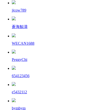
jjcow789
蒼海鯨濤
WECAN1688
PeggyChi
654123456
e5432112
bymbym