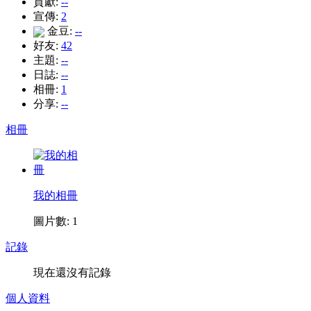
貢獻:
--
宣傳:
2
金豆:
--
好友:
42
主題:
--
日誌:
--
相冊:
1
分享:
--
相冊
我的相冊
圖片數: 1
記錄
現在還沒有記錄
個人資料