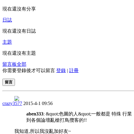
現在還沒有分享
日誌
現在還沒有日誌
主題
現在還沒有主題
留言板
全部
你需要登錄後才可以留言
登錄
|
註冊
留言
crazy3577
2015-4-1 09:56
aben333
: &quot;色圖的人&quot;一般都是 特殊 行業
到各個論壇亂槍打鳥攬客的!!
我知道,所以我沒亂加好友~