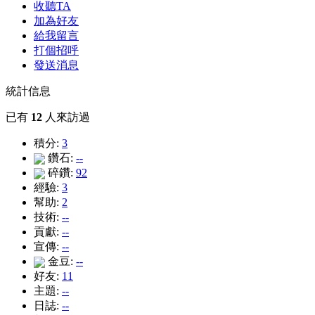
收聽TA
加為好友
給我留言
打個招呼
發送消息
統計信息
已有
12
人來訪過
積分:
3
鑽石:
--
碎鑽:
92
經驗:
3
幫助:
2
技術:
--
貢獻:
--
宣傳:
--
金豆:
--
好友:
11
主題:
--
日誌:
--