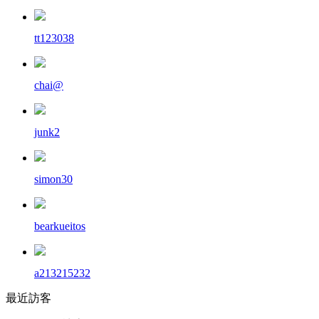
tt123038
chai@
junk2
simon30
bearkueitos
a213215232
最近訪客