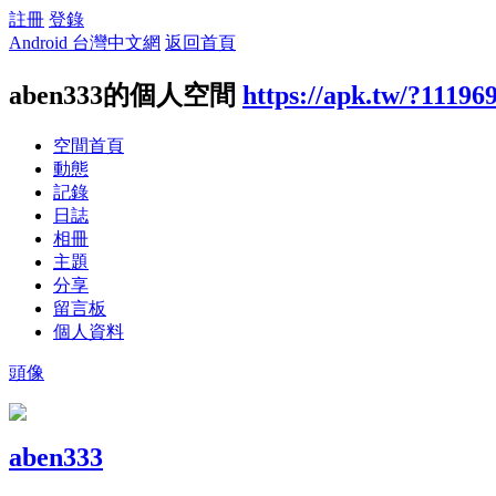
註冊
登錄
Android 台灣中文網
返回首頁
aben333的個人空間
https://apk.tw/?11196
空間首頁
動態
記錄
日誌
相冊
主題
分享
留言板
個人資料
頭像
aben333