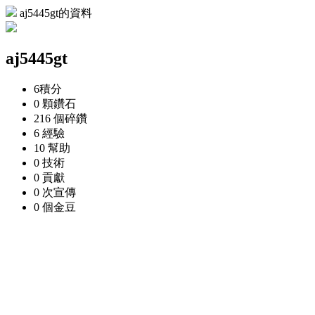
aj5445gt的資料
aj5445gt
6
積分
0 顆
鑽石
216 個
碎鑽
6
經驗
10
幫助
0
技術
0
貢獻
0 次
宣傳
0 個
金豆