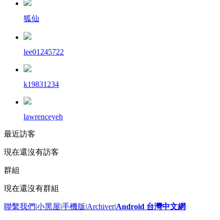
狐仙
lee01245722
k19831234
lawrenceyeh
最近訪客
現在還沒有訪客
群組
現在還沒有群組
聯繫我們
|
小黑屋
|
手機版
|
Archiver
|
Android 台灣中文網