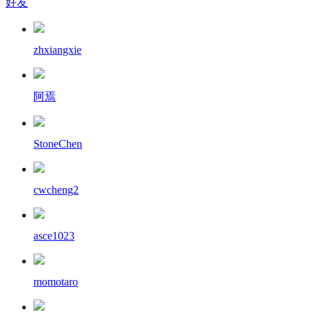
好友
zhxiangxie
阿焉
StoneChen
cwcheng2
asce1023
momotaro