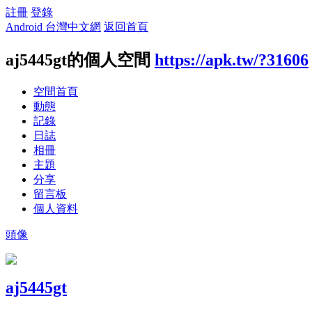
註冊
登錄
Android 台灣中文網
返回首頁
aj5445gt的個人空間
https://apk.tw/?31606
空間首頁
動態
記錄
日誌
相冊
主題
分享
留言板
個人資料
頭像
aj5445gt