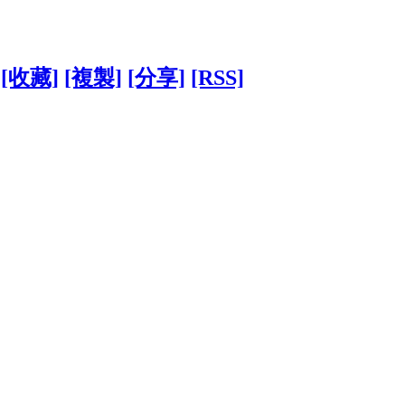
[收藏]
[複製]
[分享]
[RSS]