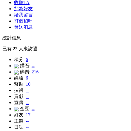
收聽TA
加為好友
給我留言
打個招呼
發送消息
統計信息
已有
22
人來訪過
積分:
6
鑽石:
--
碎鑽:
216
經驗:
6
幫助:
10
技術:
--
貢獻:
--
宣傳:
--
金豆:
--
好友:
17
主題:
--
日誌:
--