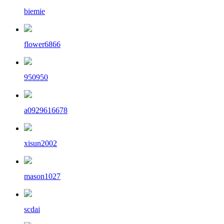
biemie
flower6866
950950
a0929616678
xisun2002
mason1027
scdai