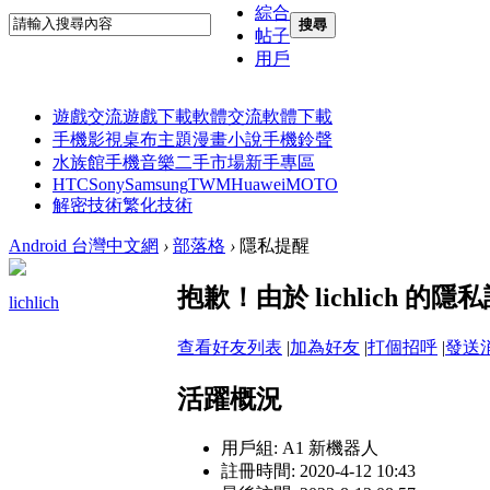
綜合
搜尋
帖子
用戶
遊戲交流
遊戲下載
軟體交流
軟體下載
手機影視
桌布主題
漫畫小說
手機鈴聲
水族館
手機音樂
二手市場
新手專區
HTC
Sony
Samsung
TWM
Huawei
MOTO
解密技術
繁化技術
Android 台灣中文網
›
部落格
›
隱私提醒
抱歉！由於 lichlich 
lichlich
查看好友列表
|
加為好友
|
打個招呼
|
發送
活躍概況
用戶組:
A1 新機器人
註冊時間: 2020-4-12 10:43