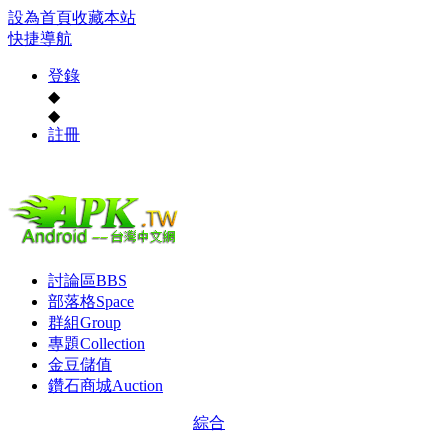
設為首頁
收藏本站
快捷導航
登錄
◆
◆
註冊
討論區
BBS
部落格
Space
群組
Group
專題
Collection
金豆儲值
鑽石商城
Auction
綜合