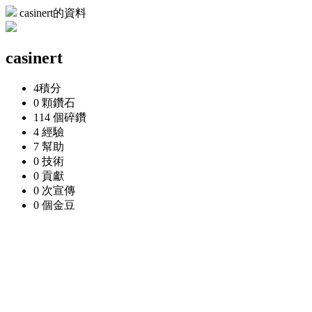
casinert的資料
casinert
4
積分
0 顆
鑽石
114 個
碎鑽
4
經驗
7
幫助
0
技術
0
貢獻
0 次
宣傳
0 個
金豆