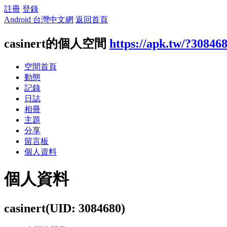
註冊
登錄
Android 台灣中文網
返回首頁
casinert的個人空間
https://apk.tw/?30846
空間首頁
動態
記錄
日誌
相冊
主題
分享
留言板
個人資料
個人資料
casinert
(UID: 3084680)