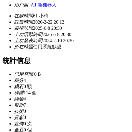
用戶組
A1 新機器人
在線時間
61 小時
註冊時間
2020-2-22 20:12
最後訪問
2025-6-8 20:30
上次活動時間
2025-6-8 20:30
上次發表時間
2024-2-10 20:30
所在時區
使用系統默認
統計信息
已用空間
0 B
積分
4
鑽石
0 顆
碎鑽
114 個
經驗
4
幫助
7
技術
0
貢獻
0
宣傳
0 次
金豆
0 個