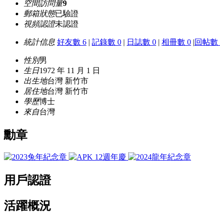
空間訪問量
9
郵箱狀態
已驗證
視頻認證
未認證
統計信息
好友數 6
|
記錄數 0
|
日誌數 0
|
相冊數 0
|
回帖數 
性別
男
生日
1972 年 11 月 1 日
出生地
台灣 新竹市
居住地
台灣 新竹市
學歷
博士
來自
台灣
勳章
用戶認證
活躍概況