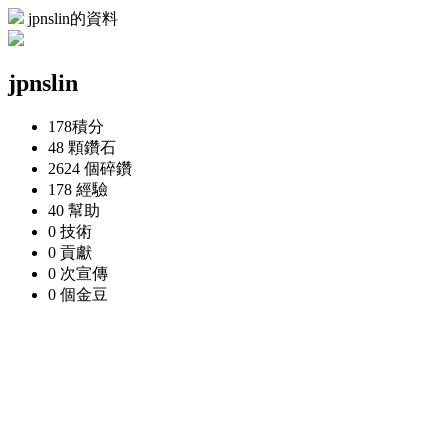
jpnslin的資料
jpnslin
178
積分
48 顆
鑽石
2624 個
碎鑽
178
經驗
40
幫助
0
技術
0
貢獻
0 次
宣傳
0 個
金豆