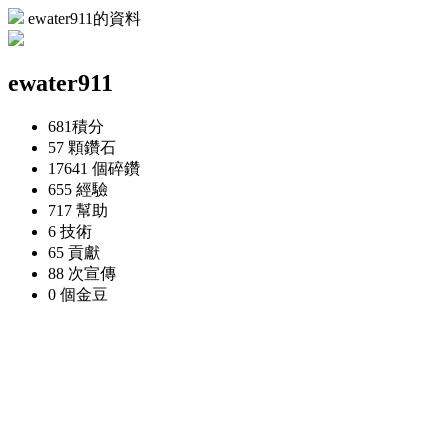
ewater911的資料
ewater911
681
積分
57 顆
鑽石
17641 個
碎鑽
655
經驗
717
幫助
6
技術
65
貢獻
88 次
宣傳
0 個
金豆