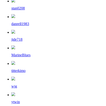
stan0208
danrell1983
jide718
MarineBlues
titterkimo
wjg
ytwin