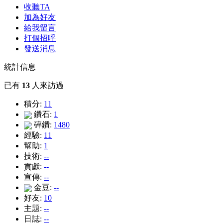
收聽TA
加為好友
給我留言
打個招呼
發送消息
統計信息
已有
13
人來訪過
積分:
11
鑽石:
1
碎鑽:
1480
經驗:
11
幫助:
1
技術:
--
貢獻:
--
宣傳:
--
金豆:
--
好友:
10
主題:
--
日誌:
--