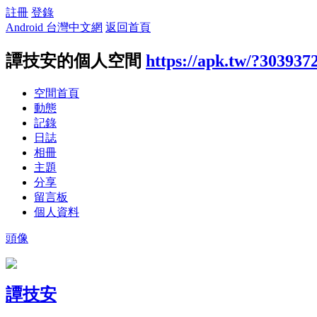
註冊
登錄
Android 台灣中文網
返回首頁
譚技安的個人空間
https://apk.tw/?303937
空間首頁
動態
記錄
日誌
相冊
主題
分享
留言板
個人資料
頭像
譚技安