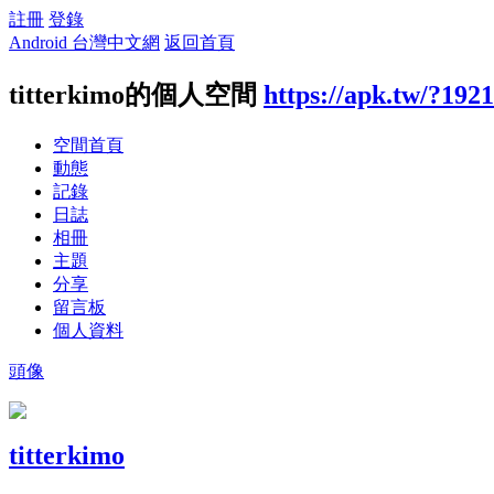
註冊
登錄
Android 台灣中文網
返回首頁
titterkimo的個人空間
https://apk.tw/?192
空間首頁
動態
記錄
日誌
相冊
主題
分享
留言板
個人資料
頭像
titterkimo