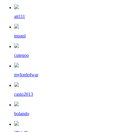
ait111
tnpaul
cuteqoo
mylordofwar
casio2013
bolando