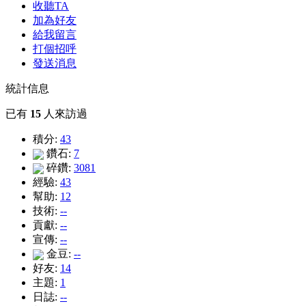
收聽TA
加為好友
給我留言
打個招呼
發送消息
統計信息
已有
15
人來訪過
積分:
43
鑽石:
7
碎鑽:
3081
經驗:
43
幫助:
12
技術:
--
貢獻:
--
宣傳:
--
金豆:
--
好友:
14
主題:
1
日誌:
--