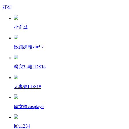
好友
小歪成
嫩鮑妹賴xlm92
粉穴3p賴LDS18
人妻賴LDS18
處女賴cosplay6
lulu1234