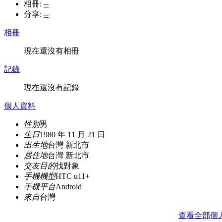
相冊:
--
分享:
--
相冊
現在還沒有相冊
記錄
現在還沒有記錄
個人資料
性別
男
生日
1980 年 11 月 21 日
出生地
台灣 新北市
居住地
台灣 新北市
交友目的
找對象
手機機型
HTC u11+
手機平台
Android
來自
台灣
查看全部個