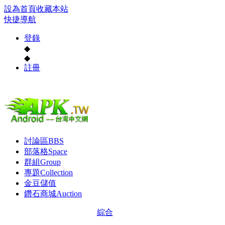
設為首頁
收藏本站
快捷導航
登錄
◆
◆
註冊
討論區
BBS
部落格
Space
群組
Group
專題
Collection
金豆儲值
鑽石商城
Auction
綜合