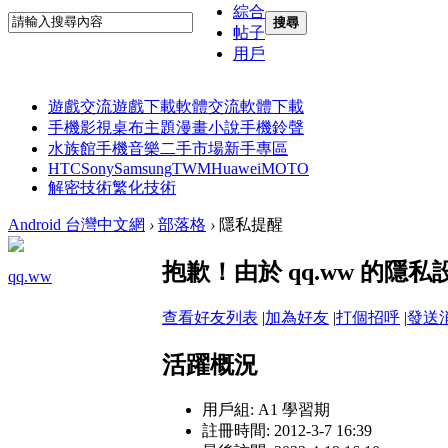
綜合
搜尋
帖子
用戶
遊戲交流
遊戲下載
軟體交流
軟體下載
手機影視
桌布主題
漫畫小說
手機鈴聲
水族館
手機音樂
二手市場
新手專區
HTC
Sony
Samsung
TWM
Huawei
MOTO
解密技術
繁化技術
Android 台灣中文網
›
部落格
›
隱私提醒
抱歉！由於 qq.ww 的
qq.ww
查看好友列表
|
加為好友
|
打個招呼
|
發送
活躍概況
用戶組:
A1 學習期
註冊時間: 2012-3-7 16:39