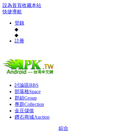
設為首頁
收藏本站
快捷導航
登錄
◆
◆
註冊
討論區
BBS
部落格
Space
群組
Group
專題
Collection
金豆儲值
鑽石商城
Auction
綜合