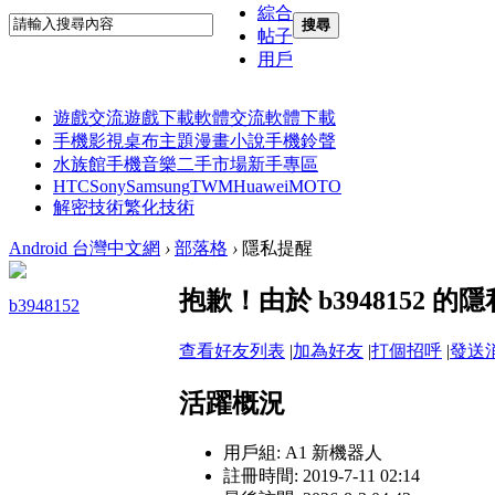
綜合
搜尋
帖子
用戶
遊戲交流
遊戲下載
軟體交流
軟體下載
手機影視
桌布主題
漫畫小說
手機鈴聲
水族館
手機音樂
二手市場
新手專區
HTC
Sony
Samsung
TWM
Huawei
MOTO
解密技術
繁化技術
Android 台灣中文網
›
部落格
›
隱私提醒
抱歉！由於 b3948152
b3948152
查看好友列表
|
加為好友
|
打個招呼
|
發送
活躍概況
用戶組:
A1 新機器人
註冊時間: 2019-7-11 02:14