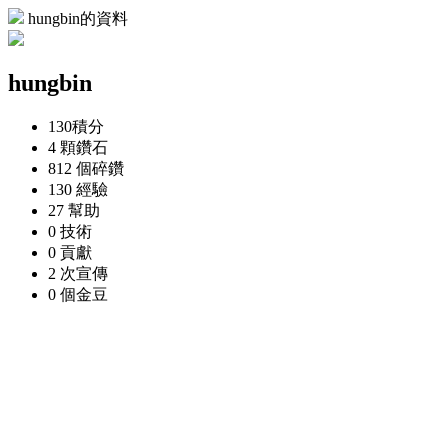
hungbin的資料
hungbin
130
積分
4 顆
鑽石
812 個
碎鑽
130
經驗
27
幫助
0
技術
0
貢獻
2 次
宣傳
0 個
金豆