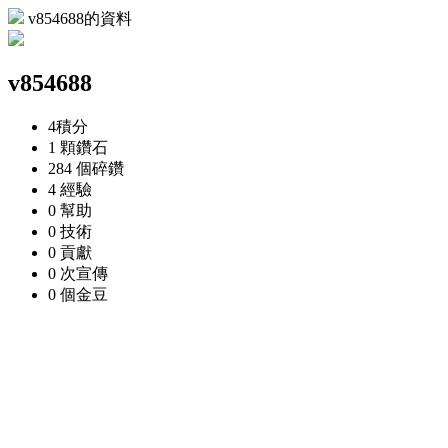
v854688的資料
v854688
4
積分
1 顆
鑽石
284 個
碎鑽
4
經驗
0
幫助
0
技術
0
貢獻
0 次
宣傳
0 個
金豆