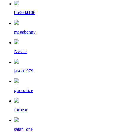
b59004106
megabenny
Nessus
jason1979
giroronice
forbear
satan_one