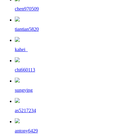
chen970509
tiantian5820
kahei_
chi660113
sungying
as5217234
antony6429