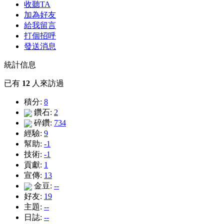
收聽TA
加為好友
給我留言
打個招呼
發送消息
統計信息
已有
12
人來訪過
積分:
8
鑽石:
2
碎鑽:
734
經驗:
9
幫助:
-1
技術:
-1
貢獻:
1
宣傳:
13
金豆:
--
好友:
19
主題:
--
日誌:
--