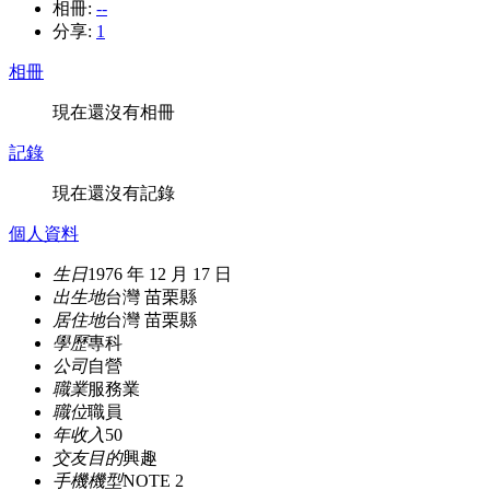
相冊:
--
分享:
1
相冊
現在還沒有相冊
記錄
現在還沒有記錄
個人資料
生日
1976 年 12 月 17 日
出生地
台灣 苗栗縣
居住地
台灣 苗栗縣
學歷
專科
公司
自營
職業
服務業
職位
職員
年收入
50
交友目的
興趣
手機機型
NOTE 2