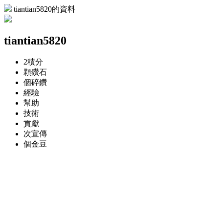
tiantian5820的資料
tiantian5820
2
積分
顆
鑽石
個
碎鑽
經驗
幫助
技術
貢獻
次
宣傳
個
金豆