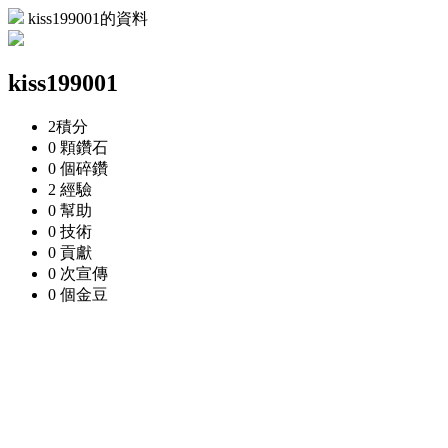
kiss199001的資料
kiss199001
2
積分
0 顆
鑽石
0 個
碎鑽
2
經驗
0
幫助
0
技術
0
貢獻
0 次
宣傳
0 個
金豆