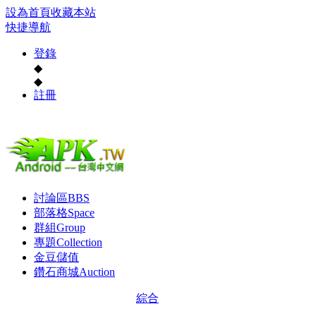
設為首頁
收藏本站
快捷導航
登錄
◆
◆
註冊
討論區
BBS
部落格
Space
群組
Group
專題
Collection
金豆儲值
鑽石商城
Auction
綜合