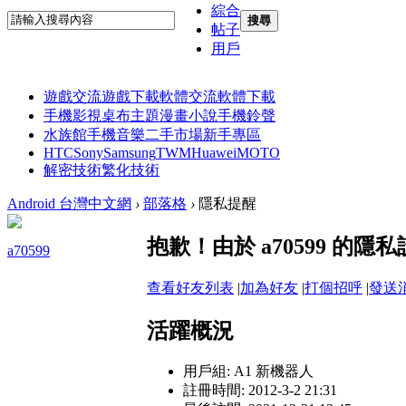
綜合
搜尋
帖子
用戶
遊戲交流
遊戲下載
軟體交流
軟體下載
手機影視
桌布主題
漫畫小說
手機鈴聲
水族館
手機音樂
二手市場
新手專區
HTC
Sony
Samsung
TWM
Huawei
MOTO
解密技術
繁化技術
Android 台灣中文網
›
部落格
›
隱私提醒
抱歉！由於 a70599 的
a70599
查看好友列表
|
加為好友
|
打個招呼
|
發送
活躍概況
用戶組:
A1 新機器人
註冊時間: 2012-3-2 21:31