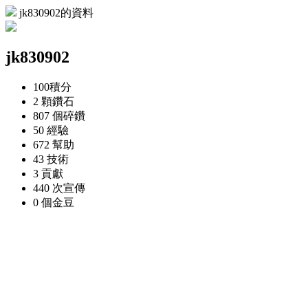
jk830902的資料
jk830902
100
積分
2 顆
鑽石
807 個
碎鑽
50
經驗
672
幫助
43
技術
3
貢獻
440 次
宣傳
0 個
金豆