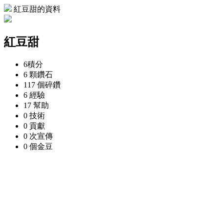
紅豆甜的資料
紅豆甜
6
積分
6 顆
鑽石
117 個
碎鑽
6
經驗
17
幫助
0
技術
0
貢獻
0 次
宣傳
0 個
金豆