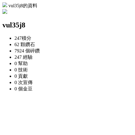
vul35j8的資料
vul35j8
247
積分
62 顆
鑽石
7924 個
碎鑽
247
經驗
0
幫助
0
技術
0
貢獻
0 次
宣傳
0 個
金豆