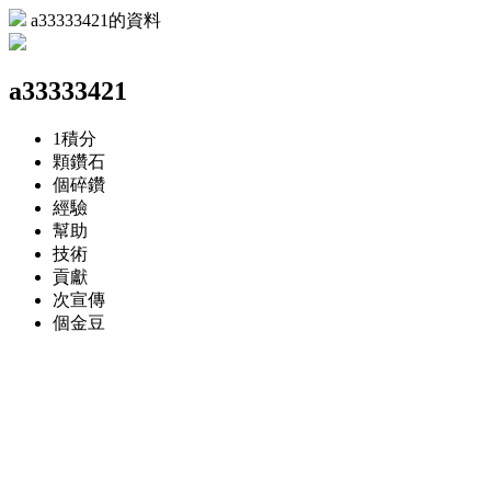
a33333421的資料
a33333421
1
積分
顆
鑽石
個
碎鑽
經驗
幫助
技術
貢獻
次
宣傳
個
金豆