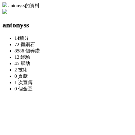
antonyss的資料
antonyss
14
積分
72 顆
鑽石
8586 個
碎鑽
12
經驗
45
幫助
2
技術
0
貢獻
1 次
宣傳
0 個
金豆