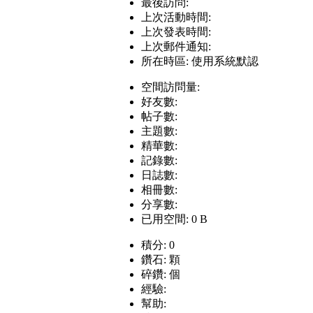
最後訪問:
上次活動時間:
上次發表時間:
上次郵件通知:
所在時區: 使用系統默認
空間訪問量:
好友數:
帖子數:
主題數:
精華數:
記錄數:
日誌數:
相冊數:
分享數:
已用空間: 0 B
積分: 0
鑽石: 顆
碎鑽: 個
經驗:
幫助: