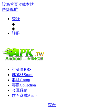
設為首頁
收藏本站
快捷導航
登錄
◆
◆
註冊
討論區
BBS
部落格
Space
群組
Group
專題
Collection
金豆儲值
鑽石商城
Auction
綜合