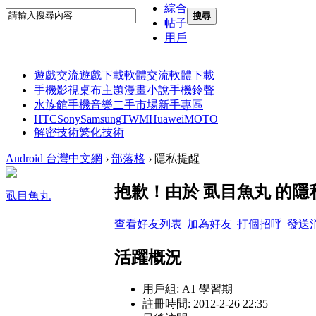
綜合
搜尋
帖子
用戶
遊戲交流
遊戲下載
軟體交流
軟體下載
手機影視
桌布主題
漫畫小說
手機鈴聲
水族館
手機音樂
二手市場
新手專區
HTC
Sony
Samsung
TWM
Huawei
MOTO
解密技術
繁化技術
Android 台灣中文網
›
部落格
›
隱私提醒
抱歉！由於 虱目魚丸 的
虱目魚丸
查看好友列表
|
加為好友
|
打個招呼
|
發送
活躍概況
用戶組:
A1 學習期
註冊時間: 2012-2-26 22:35