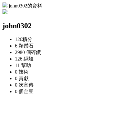
john0302的資料
john0302
126
積分
6 顆
鑽石
2980 個
碎鑽
126
經驗
11
幫助
0
技術
0
貢獻
0 次
宣傳
0 個
金豆