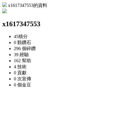
x1617347553的資料
x1617347553
45
積分
0 顆
鑽石
296 個
碎鑽
39
經驗
162
幫助
4
技術
0
貢獻
0 次
宣傳
0 個
金豆