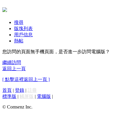
搜尋
版塊列表
用戶信息
熱帖
您訪問的頁面無手機頁面，是否進一步訪問電腦版？
繼續訪問
返回上一頁
[ 點擊這裡返回上一頁 ]
首頁
|
登錄
|
註冊
標準版
|
觸屏版
|
電腦版
|
© Comsenz Inc.